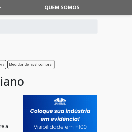
QUEM SOMOS
ora
Medidor de nível comprar
siano
re a