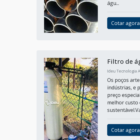
águ...
Cotar agora
Filtro de 
Ideu Tecnologia A
Os poços arte
indústrias, e 
preço especia
melhor custo e
sustentável.Va
Cotar agora