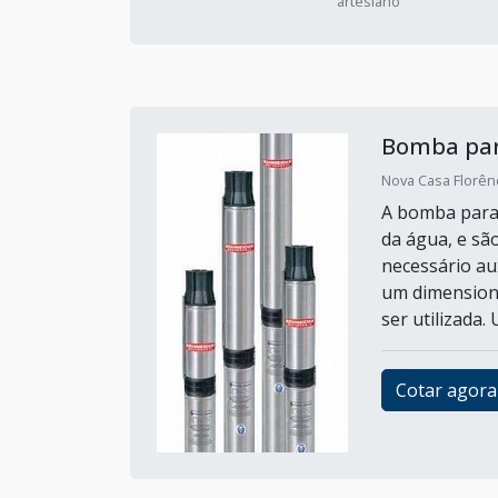
artesiano
Bomba par
Nova Casa Florênc
A bomba para 
da água, e sã
necessário aux
um dimensiona
ser utilizada.
Cotar agora