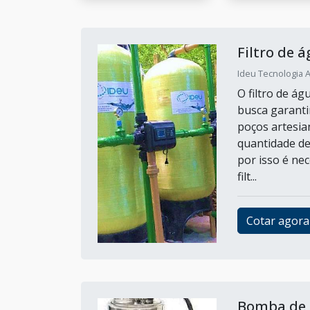
Filtro de 
Ideu Tecnologia A
O filtro de á
busca garanti
poços artesi
quantidade d
por isso é ne
filt...
Cotar agora
Bomba de 