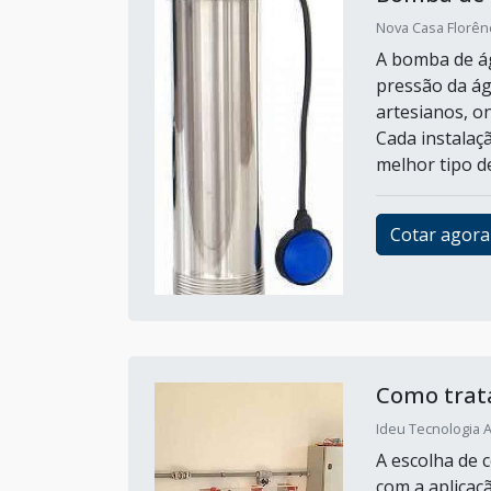
Nova Casa Florênc
A bomba de ág
pressão da ág
artesianos, on
Cada instalaç
melhor tipo de
Cotar agora
Como trata
Ideu Tecnologia A
A escolha de 
com a aplicaç