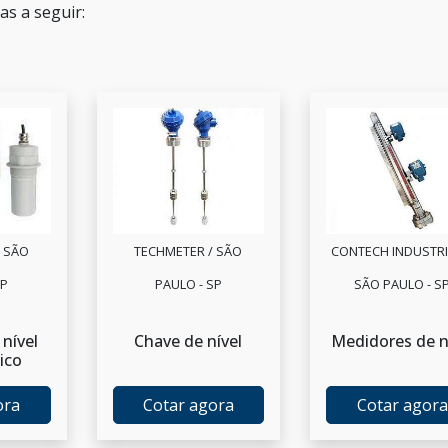
s a seguir:
 SÃO
TECHMETER / SÃO
CONTECH INDUSTRIA
SP
PAULO - SP
SÃO PAULO - S
nível
Chave de nível
Medidores de n
ico
ora
Cotar agora
Cotar agora